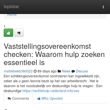
Home
toplistar
Togg
navi
Home
1
Vaststellingsovereenkomst
checken: Waarom hulp zoeken
essentieel is
mattiebekb380022
89 days ago
News
Discuss
Een schikkingsovereenkomst controleren kan ingewikkeld zijn,
zeker als u geen kennis bezit op het van arbeidsrecht . Het is
daarom is het noodzakelijk om deskundige hulp te vragen . Een
deskundige
https://rechtshulp-nederland.info/vso
Comments
Who Upvoted