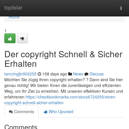
Home
toplistar
Togg
navi
Home
1
Der copyright Schnell & Sicher
Erhalten
tamzingljn902255
158 days ago
News
Discuss
Möchten Sie zügig Ihren copyright erhalten? ? Dann sind Sie hier
genau richtig! Wir bieten Ihnen die zuverlässigen und effizienten
Weg, um Ihr Ziel zu erreichen. Mit unseren effektiven Kursen und
erfahrenen
https://checkbookmarks.com/story6724255/einen-
copyright-schnell-sicher-erhalten
Comments
Who Upvoted
Comments