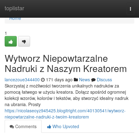
Home
toplistar
Togg
navi
Home
1
Wytworz Niepowtarzalne
Nadruki z Naszym Kreatorem
lancezoue344400
171 days ago
News
Discuss
Skorzystaj z możliwości tworzenia unikalnych nadruków za
pomocą łatwego w użyciu kreatora. Dołącz spośród ogromnej
kolekcji wzorów, kolorów i tekstów, aby stworzyć idealny nadruk
na ubrania. Prosty
https://nicolaseoyz945425.blogitright.com/40130541/wytworz-
niepowtarzalne-nadruki-z-twoim-kreatorem
Comments
Who Upvoted