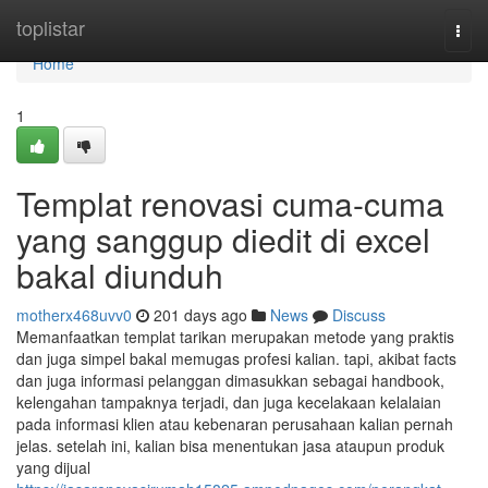
Home
toplistar
Togg
navi
Home
1
Templat renovasi cuma-cuma
yang sanggup diedit di excel
bakal diunduh
motherx468uvv0
201 days ago
News
Discuss
Memanfaatkan templat tarikan merupakan metode yang praktis
dan juga simpel bakal memugas profesi kalian. tapi, akibat facts
dan juga informasi pelanggan dimasukkan sebagai handbook,
kelengahan tampaknya terjadi, dan juga kecelakaan kelalaian
pada informasi klien atau kebenaran perusahaan kalian pernah
jelas. setelah ini, kalian bisa menentukan jasa ataupun produk
yang dijual