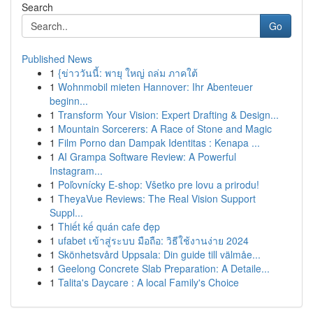
Search
Go
Published News
1
{ข่าววันนี้: พายุ ใหญ่ ถล่ม ภาคใต้
1
Wohnmobil mieten Hannover: Ihr Abenteuer
beginn...
1
Transform Your Vision: Expert Drafting & Design...
1
Mountain Sorcerers: A Race of Stone and Magic
1
Film Porno dan Dampak Identitas : Kenapa ...
1
AI Grampa Software Review: A Powerful
Instagram...
1
Poľovnícky E-shop: Všetko pre lovu a prirodu!
1
TheyaVue Reviews: The Real Vision Support
Suppl...
1
Thiết kế quán cafe đẹp
1
ufabet เข้าสู่ระบบ มือถือ: วิธีใช้งานง่าย 2024
1
Skönhetsvård Uppsala: Din guide till välmåe...
1
Geelong Concrete Slab Preparation: A Detaile...
1
Talita's Daycare : A local Family's Choice