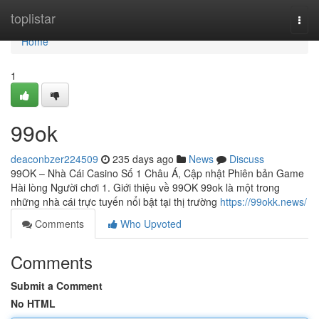
Home
toplistar
Togg
navi
Home
1
99ok
deaconbzer224509
235 days ago
News
Discuss
99OK – Nhà Cái Casino Số 1 Châu Á, Cập nhật Phiên bản Game
Hài lòng Người chơi 1. Giới thiệu về 99OK 99ok là một trong
những nhà cái trực tuyến nổi bật tại thị trường
https://99okk.news/
Comments
Who Upvoted
Comments
Submit a Comment
No HTML