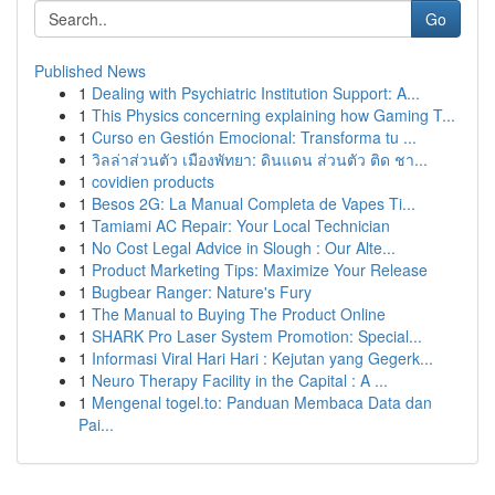
Go
Published News
1
Dealing with Psychiatric Institution Support: A...
1
This Physics concerning explaining how Gaming T...
1
Curso en Gestión Emocional: Transforma tu ...
1
วิลล่าส่วนตัว เมืองพัทยา: ดินแดน ส่วนตัว ติด ชา...
1
covidien products
1
Besos 2G: La Manual Completa de Vapes Ti...
1
Tamiami AC Repair: Your Local Technician
1
No Cost Legal Advice in Slough : Our Alte...
1
Product Marketing Tips: Maximize Your Release
1
Bugbear Ranger: Nature's Fury
1
The Manual to Buying The Product Online
1
SHARK Pro Laser System Promotion: Special...
1
Informasi Viral Hari Hari : Kejutan yang Gegerk...
1
Neuro Therapy Facility in the Capital : A ...
1
Mengenal togel.to: Panduan Membaca Data dan
Pai...