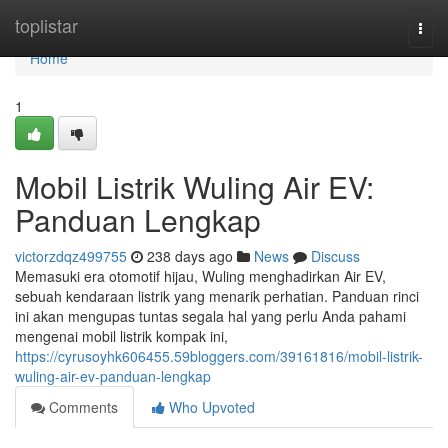
Home
toplistar
Togg
navi
Home
1
Mobil Listrik Wuling Air EV:
Panduan Lengkap
victorzdqz499755
238 days ago
News
Discuss
Memasuki era otomotif hijau, Wuling menghadirkan Air EV,
sebuah kendaraan listrik yang menarik perhatian. Panduan rinci
ini akan mengupas tuntas segala hal yang perlu Anda pahami
mengenai mobil listrik kompak ini,
https://cyrusoyhk606455.59bloggers.com/39161816/mobil-listrik-
wuling-air-ev-panduan-lengkap
Comments
Who Upvoted