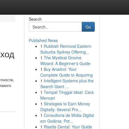
Search
Go
Published News
1
Rubbish Removal Eastern
дход
Suburbs Sydney Offering...
1
The Mystical Gnome
Wizard: A Beginner's Guide
1
Buy Anadrol: Your
Complete Guide to Acquiring
тности,
1
Intelligent Systems plus the
такого
Search Giant ...
1
Tempat Tinggal Ideal: Cara
Mencari
1
Strategies to Earn Money
Digitally: Several Pro...
1
Consultoria de Mídia Digital
em Goiânia: Pot...
1
Risette Dental: Your Guide