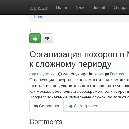
Home
toplistar
Home
New
Submit
Groups
Home
1
Организация похорон в
к сложному периоду
daniel6y85rvz7
246 days ago
News
Discuss
Организация похорон — это комплексная и эмоцион
но и тактичного, уважительного отношения к чувств
как Москва, обеспечивать своевременное и коррек
Профессиональные ритуальные службы помогают с
Comments
Who Upvoted
Comments