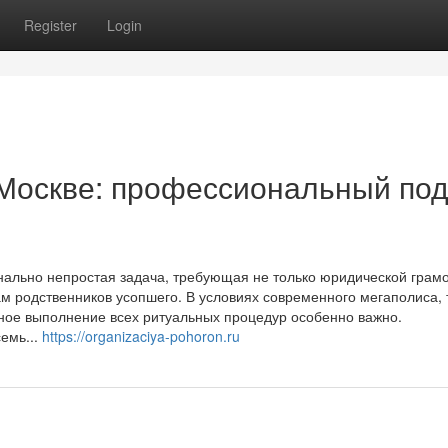
Register
Login
 Москве: профессиональный по
ально непростая задача, требующая не только юридической грамо
ам родственников усопшего. В условиях современного мегаполиса, 
тное выполнение всех ритуальных процедур особенно важно.
емь...
https://organizaciya-pohoron.ru