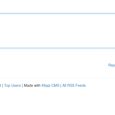
Rep
d
|
Top Users
| Made with
Kliqqi CMS
|
All RSS Feeds