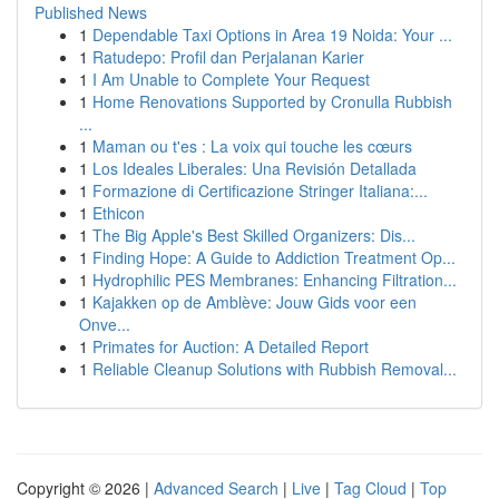
Published News
1
Dependable Taxi Options in Area 19 Noida: Your ...
1
Ratudepo: Profil dan Perjalanan Karier
1
I Am Unable to Complete Your Request
1
Home Renovations Supported by Cronulla Rubbish
...
1
Maman ou t'es : La voix qui touche les cœurs
1
Los Ideales Liberales: Una Revisión Detallada
1
Formazione di Certificazione Stringer Italiana:...
1
Ethicon
1
The Big Apple's Best Skilled Organizers: Dis...
1
Finding Hope: A Guide to Addiction Treatment Op...
1
Hydrophilic PES Membranes: Enhancing Filtration...
1
Kajakken op de Amblève: Jouw Gids voor een
Onve...
1
Primates for Auction: A Detailed Report
1
Reliable Cleanup Solutions with Rubbish Removal...
Copyright © 2026 |
Advanced Search
|
Live
|
Tag Cloud
|
Top