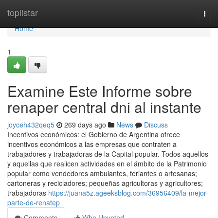
Home
toplistar
Togg
navi
Home
1
Examine Este Informe sobre
renaper central dni al instante
joyceh432qeq5
269 days ago
News
Discuss
Incentivos económicos: el Gobierno de Argentina ofrece
incentivos económicos a las empresas que contraten a
trabajadores y trabajadoras de la Capital popular. Todos aquellos
y aquellas que realicen actividades en el ámbito de la Patrimonio
popular como vendedores ambulantes, feriantes o artesanas;
cartoneras y recicladores; pequeñas agricultoras y agricultores;
trabajadoras
https://juana5z.ageeksblog.com/36956409/la-mejor-
parte-de-renatep
Comments
Who Upvoted