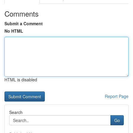
Comments
Submit a Comment
No HTML
HTML is disabled
Report Page
Search
Go