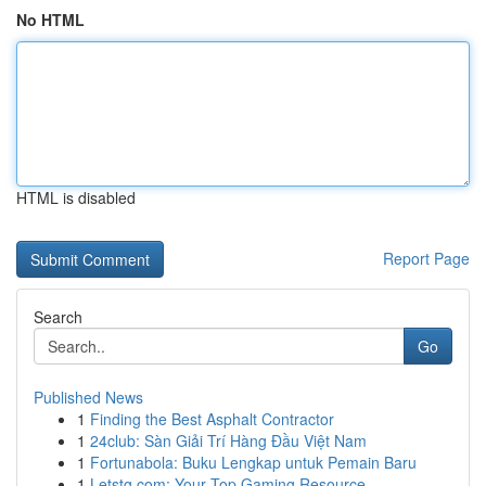
No HTML
HTML is disabled
Report Page
Search
Go
Published News
1
Finding the Best Asphalt Contractor
1
24club: Sàn Giải Trí Hàng Đầu Việt Nam
1
Fortunabola: Buku Lengkap untuk Pemain Baru
1
Letstg.com: Your Top Gaming Resource