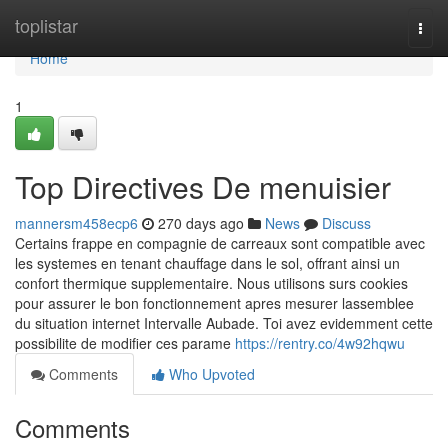
Home
toplistar
Togg
navi
Home
1
Top Directives De menuisier
mannersm458ecp6
270 days ago
News
Discuss
Certains frappe en compagnie de carreaux sont compatible avec
les systemes en tenant chauffage dans le sol, offrant ainsi un
confort thermique supplementaire. Nous utilisons surs cookies
pour assurer le bon fonctionnement apres mesurer lassemblee
du situation internet Intervalle Aubade. Toi avez evidemment cette
possibilite de modifier ces parame
https://rentry.co/4w92hqwu
Comments
Who Upvoted
Comments