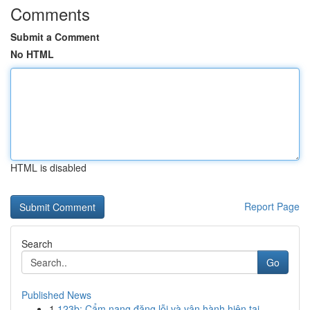
Comments
Submit a Comment
No HTML
HTML is disabled
Report Page
Search
Go
Published News
1
123b: Cẩm nang đăng lỗi và vận hành hiện tại