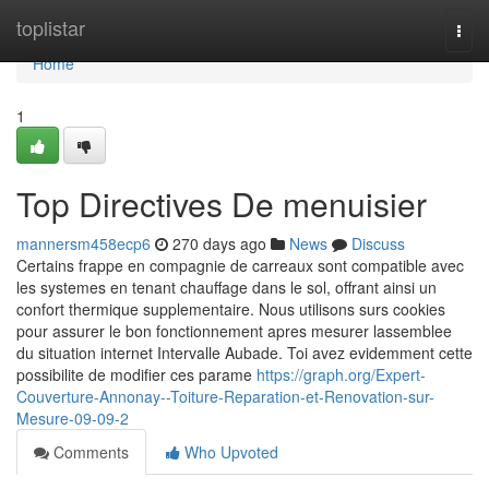
Home
toplistar
Togg
navi
Home
1
Top Directives De menuisier
mannersm458ecp6
270 days ago
News
Discuss
Certains frappe en compagnie de carreaux sont compatible avec
les systemes en tenant chauffage dans le sol, offrant ainsi un
confort thermique supplementaire. Nous utilisons surs cookies
pour assurer le bon fonctionnement apres mesurer lassemblee
du situation internet Intervalle Aubade. Toi avez evidemment cette
possibilite de modifier ces parame
https://graph.org/Expert-
Couverture-Annonay--Toiture-Reparation-et-Renovation-sur-
Mesure-09-09-2
Comments
Who Upvoted