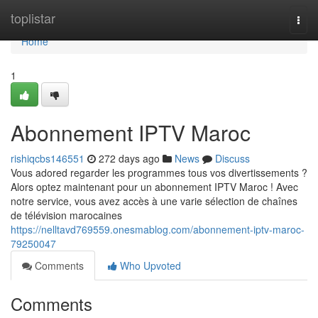
Home
toplistar
Togg
navi
Home
1
Abonnement IPTV Maroc
rishiqcbs146551
272 days ago
News
Discuss
Vous adored regarder les programmes tous vos divertissements ?
Alors optez maintenant pour un abonnement IPTV Maroc ! Avec
notre service, vous avez accès à une varie sélection de chaînes
de télévision marocaines
https://nelltavd769559.onesmablog.com/abonnement-iptv-maroc-
79250047
Comments
Who Upvoted
Comments