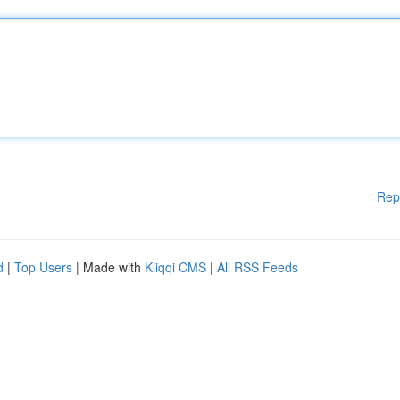
Rep
d
|
Top Users
| Made with
Kliqqi CMS
|
All RSS Feeds