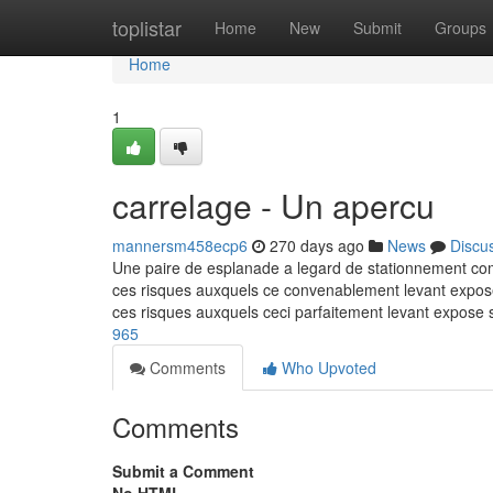
Home
toplistar
Home
New
Submit
Groups
Home
1
carrelage - Un apercu
mannersm458ecp6
270 days ago
News
Discu
Une paire de esplanade a legard de stationnement comp
ces risques auxquels ce convenablement levant expose
ces risques auxquels ceci parfaitement levant expose s
965
Comments
Who Upvoted
Comments
Submit a Comment