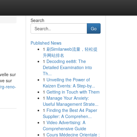
Search
Go
Published News
1
刷Similarweb流量，轻松提
升网站排名
1
Decoding ee88: The
Detailed Examination into
Th...
velle sur
1
Unveiling the Power of
ve sur
Kaizen Events: A Step-by...
/rg-reno-
1
Getting in Touch with Them
1
Manage Your Anxiety:
Useful Management Strate...
1
Finding the Best A4 Paper
Supplier: A Comprehen...
1
Video Advertising: A
Comprehensive Guide
1
Cours Médecine Orientale :