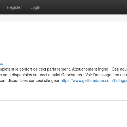
Register
Login
ss
letent le confort de ceci parfaitement. Attouchement Ingrid : Ces nou
 sont disponibles sur ceci emploi Georisques : Voir l'message Les neu
ont disponibles sur ceci site geor
https://www.getlisteduae.com/listings