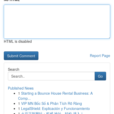
HTML is disabled
Report Page
Search
Go
Published News
1
Starting a Bounce House Rental Business: A
Comp...
1
VIP MN Bốc Số & Phân Tích Rõ Ràng
1
LegalShield: Explicación y Funcionamiento
1
土豆正版网站：权威 地址，轻松 进入！