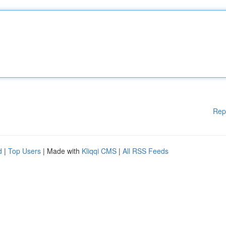
Rep
d
|
Top Users
| Made with
Kliqqi CMS
|
All RSS Feeds