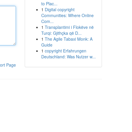
to Plac...
1
Digital copyright
Communities: Where Online
Com...
1
Transplantimi i Flokëve në
Turqi: Gjithçka që D...
1
The Agile Tabaxi Monk: A
Guide
1
copyright Erfahrungen
Deutschland: Was Nutzer w...
ort Page