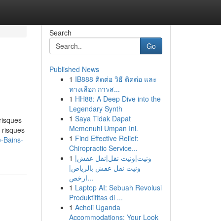
Search
Go
Published News
1
IB888 ติดต่อ วิธี ติดต่อ และ
ทางเลือก การส...
1
HH88: A Deep Dive into the
Legendary Synth
1
Saya Tidak Dapat
risques
Memenuhi Umpan Ini.
 risques
1
Find Effective Relief:
e-Bains-
Chiropractic Service...
1
ونيت|ونيت نقل|نقل عفش|
ونيت نقل عفش بالرياض|
ارخص...
1
Laptop AI: Sebuah Revolusi
Produktifitas di ...
1
Acholi Uganda
Accommodations: Your Look