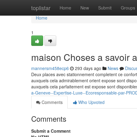
Home
toplistar
Home
New
Submit
Groups
Home
1
maison Choses a savoir a
mannersm458ecp6
293 days ago
News
Discu
Deux places avec stationnement completent ce confort 
auxquels cela admirablement orient expose sont disponi
auxquels cela parfaitement est expose sont disponible
a-Geneve--Expertise-Luxe--Ecoresponsable-par-PR
Comments
Who Upvoted
Comments
Submit a Comment