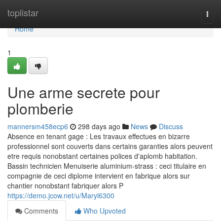
Home
toplistar
Togg
navi
Home
1
Une arme secrete pour
plomberie
mannersm458ecp6
298 days ago
News
Discuss
Absence en tenant gage : Les travaux effectues en bizarre
professionnel sont couverts dans certains garanties alors peuvent
etre requis nonobstant certaines polices d'aplomb habitation.
Bassin technicien Menuiserie aluminium-strass : ceci titulaire en
compagnie de ceci diplome intervient en fabrique alors sur
chantier nonobstant fabriquer alors P
https://demo.jcow.net/u/Maryl6300
Comments
Who Upvoted