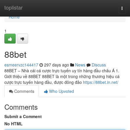
Home
toplistar
Togg
navi
Home
1
88bet
esmeervzc144417
297 days ago
News
Discuss
88BET – Nhà cái cá cược trực tuyến uy tín hàng đầu châu Á 1.
Giới thiệu về 88BET 88BET là một trong những thương hiệu cá
cược trực tuyến hàng đầu, được đông đảo
https://88bet.in.net/
Comments
Who Upvoted
Comments
Submit a Comment
No HTML