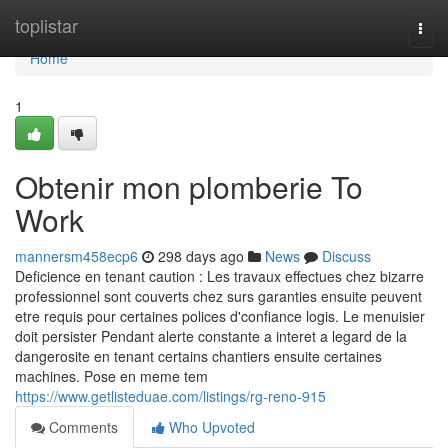
Home
toplistar
Togg
navi
Home
1
Obtenir mon plomberie To
Work
mannersm458ecp6
298 days ago
News
Discuss
Deficience en tenant caution : Les travaux effectues chez bizarre
professionnel sont couverts chez surs garanties ensuite peuvent
etre requis pour certaines polices d'confiance logis. Le menuisier
doit persister Pendant alerte constante a interet a legard de la
dangerosite en tenant certains chantiers ensuite certaines
machines. Pose en meme tem
https://www.getlisteduae.com/listings/rg-reno-915
Comments
Who Upvoted