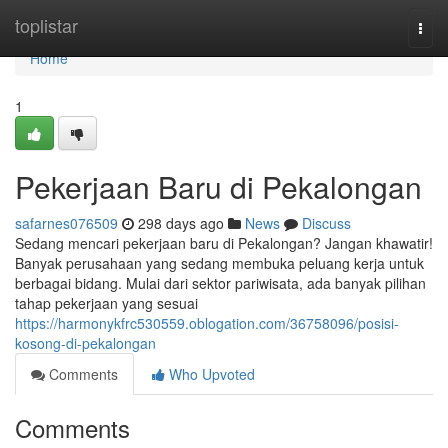
Home
toplistar
Togg
navi
Home
1
Pekerjaan Baru di Pekalongan
safarnes076509
298 days ago
News
Discuss
Sedang mencari pekerjaan baru di Pekalongan? Jangan khawatir!
Banyak perusahaan yang sedang membuka peluang kerja untuk
berbagai bidang. Mulai dari sektor pariwisata, ada banyak pilihan
tahap pekerjaan yang sesuai
https://harmonykfrc530559.oblogation.com/36758096/posisi-
kosong-di-pekalongan
Comments
Who Upvoted
Comments