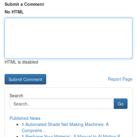
Submit a Comment
No HTML
HTML is disabled
Report Page
Search
Go
Published News
1
Automated Shade Net Making Machines: A
Comprehe...
1
Reshape Your Material : A Manual to AI Motion P...