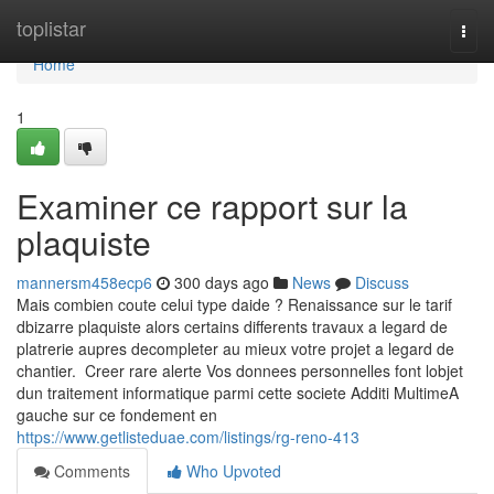
Home
toplistar
Togg
navi
Home
1
Examiner ce rapport sur la
plaquiste
mannersm458ecp6
300 days ago
News
Discuss
Mais combien coute celui type daide ? Renaissance sur le tarif
dbizarre plaquiste alors certains differents travaux a legard de
platrerie aupres decompleter au mieux votre projet a legard de
chantier. Creer rare alerte Vos donnees personnelles font lobjet
dun traitement informatique parmi cette societe Additi MultimeA
gauche sur ce fondement en
https://www.getlisteduae.com/listings/rg-reno-413
Comments
Who Upvoted