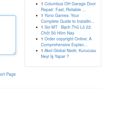
1
Columbus OH Garage Door
Repair: Fast, Reliable ...
1
Yono Games: Your
Complete Guide to Installin...
1
Soi MT · Bạch Thủ Lô 22:
Chốt Số Hôm Nay
1
Order copyright Online: A
Comprehensive Explan...
1
Akol Global Nedir, Kurucusu
Neyi İş Yapar ?
ort Page