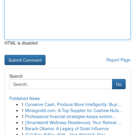
HTML is disabled
Report Page
Search
Go
Published News
1
Conserve Cash, Produce More Intelligently: Buyi...
1
Miniagroltd.com: A Top Supplier for Cashew Nuts...
1
Professional financial strategies keeps evolvin...
1
{Smartworld Wellness Residences: Your Retreat ...
1
Barack Obama: A Legacy of Quiet Influence
1
두피문신 잘하는 업체 , 강남 헤어라인 문신