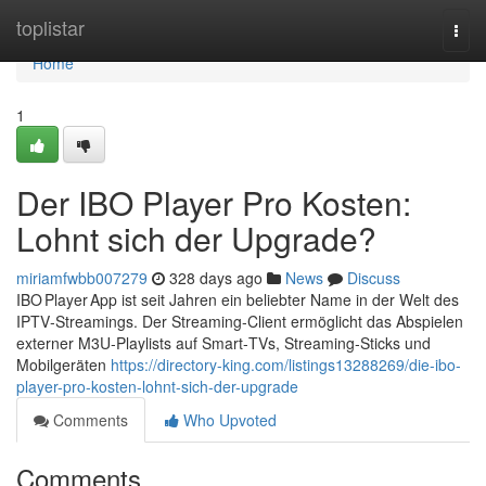
Home
toplistar
Togg
navi
Home
1
Der IBO Player Pro Kosten:
Lohnt sich der Upgrade?
miriamfwbb007279
328 days ago
News
Discuss
IBO Player App ist seit Jahren ein beliebter Name in der Welt des
IPTV‑Streamings. Der Streaming‑Client ermöglicht das Abspielen
externer M3U‑Playlists auf Smart‑TVs, Streaming‑Sticks und
Mobilgeräten
https://directory-king.com/listings13288269/die-ibo-
player-pro-kosten-lohnt-sich-der-upgrade
Comments
Who Upvoted
Comments