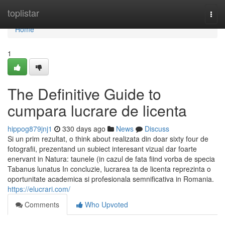
Home
toplistar
Togg
navi
Home
1
The Definitive Guide to
cumpara lucrare de licenta
hippog879jnj1
330 days ago
News
Discuss
Si un prim rezultat, o think about realizata din doar sixty four de
fotografii, prezentand un subiect interesant vizual dar foarte
enervant in Natura: taunele (in cazul de fata fiind vorba de specia
Tabanus lunatus In concluzie, lucrarea ta de licenta reprezinta o
oportunitate academica si profesionala semnificativa in Romania.
https://elucrari.com/
Comments
Who Upvoted