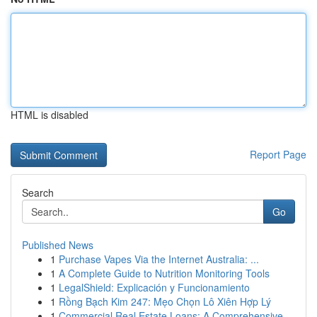
HTML is disabled
Report Page
Search
Go
Published News
1
Purchase Vapes Via the Internet Australia: ...
1
A Complete Guide to Nutrition Monitoring Tools
1
LegalShield: Explicación y Funcionamiento
1
Rồng Bạch Kim 247: Mẹo Chọn Lô Xiên Hợp Lý
1
Commercial Real Estate Loans: A Comprehensive