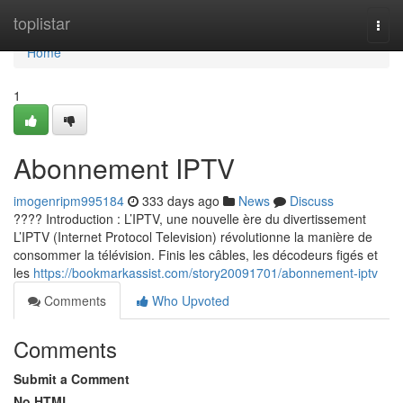
Home
toplistar
Togg
navi
Home
1
Abonnement IPTV
imogenripm995184
333 days ago
News
Discuss
???? Introduction : L’IPTV, une nouvelle ère du divertissement
L’IPTV (Internet Protocol Television) révolutionne la manière de
consommer la télévision. Finis les câbles, les décodeurs figés et
les
https://bookmarkassist.com/story20091701/abonnement-iptv
Comments
Who Upvoted
Comments
Submit a Comment
No HTML