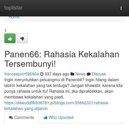
Home
toplistar
Togg
navi
Home
1
Panen66: Rahasia Kekalahan
Tersembunyi!
francespvrr596904
337 days ago
News
Discuss
Ingin meruntuhkan peluangmu di Panen66? Ingin hilang dalam
labirin kekalahan yang tak terduga? Jangan khawatir, karena kita
punya rahasia untuk itu! Rahasia ini, jika dipraktekkan, akan
membawa kekalahan yang pasti.
https://dawuddlfb938781.p2blogs.com/35862321/rahasia-
kekalahan-yang-dijamin
Comments
Who Upvoted