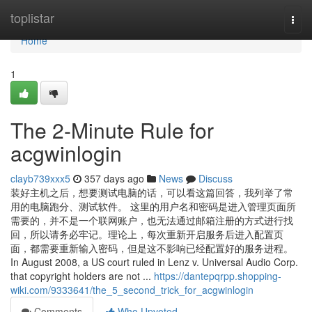
Home
toplistar
Togg
navi
Home
1
The 2-Minute Rule for
acgwinlogin
clayb739xxx5
357 days ago
News
Discuss
装好主机之后，想要测试电脑的话，可以看这篇回答，我列举了常
用的电脑跑分、测试软件。 这里的用户名和密码是进入管理页面所
需要的，并不是一个联网账户，也无法通过邮箱注册的方式进行找
回，所以请务必牢记。理论上，每次重新开启服务后进入配置页
面，都需要重新输入密码，但是这不影响已经配置好的服务进程。
In August 2008, a US court ruled in Lenz v. Universal Audio Corp.
that copyright holders are not ...
https://dantepqrpp.shopping-
wiki.com/9333641/the_5_second_trick_for_acgwinlogin
Comments
Who Upvoted