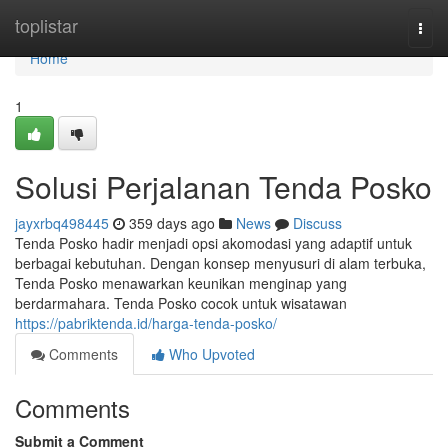
Home
toplistar
Togg
navi
Home
1
Solusi Perjalanan Tenda Posko
jayxrbq498445
359 days ago
News
Discuss
Tenda Posko hadir menjadi opsi akomodasi yang adaptif untuk
berbagai kebutuhan. Dengan konsep menyusuri di alam terbuka,
Tenda Posko menawarkan keunikan menginap yang
berdarmahara. Tenda Posko cocok untuk wisatawan
https://pabriktenda.id/harga-tenda-posko/
Comments
Who Upvoted
Comments
Submit a Comment