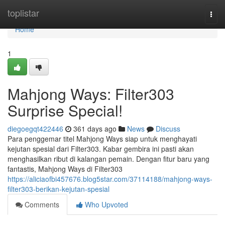
Home
toplistar
Togg
navi
Home
1
Mahjong Ways: Filter303
Surprise Special!
diegoegqt422446
361 days ago
News
Discuss
Para penggemar titel Mahjong Ways siap untuk menghayati
kejutan spesial dari Filter303. Kabar gembira ini pasti akan
menghasilkan ribut di kalangan pemain. Dengan fitur baru yang
fantastis, Mahjong Ways di Filter303
https://aliciaofbi457676.blog5star.com/37114188/mahjong-ways-
filter303-berikan-kejutan-spesial
Comments
Who Upvoted