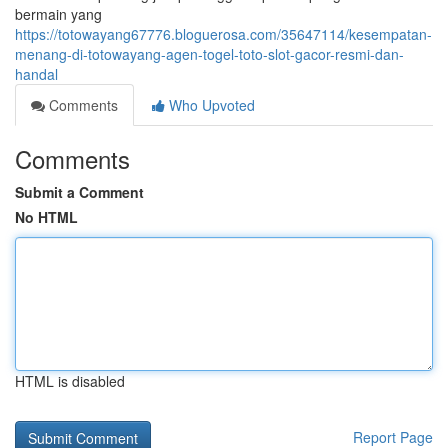
bermain yang
https://totowayang67776.bloguerosa.com/35647114/kesempatan-
menang-di-totowayang-agen-togel-toto-slot-gacor-resmi-dan-
handal
Comments
Who Upvoted
Comments
Submit a Comment
No HTML
HTML is disabled
Report Page