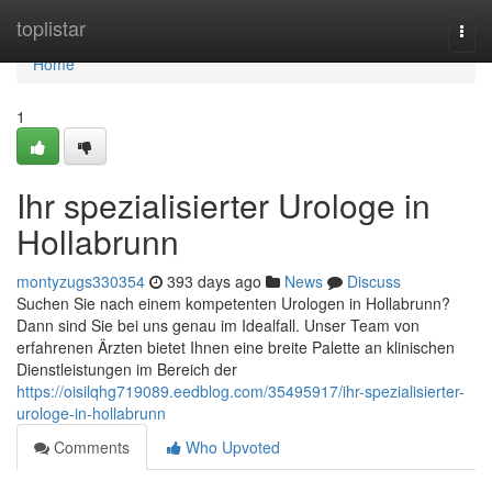
Home
toplistar
Togg
navi
Home
1
Ihr spezialisierter Urologe in
Hollabrunn
montyzugs330354
393 days ago
News
Discuss
Suchen Sie nach einem kompetenten Urologen in Hollabrunn?
Dann sind Sie bei uns genau im Idealfall. Unser Team von
erfahrenen Ärzten bietet Ihnen eine breite Palette an klinischen
Dienstleistungen im Bereich der
https://oisilqhg719089.eedblog.com/35495917/ihr-spezialisierter-
urologe-in-hollabrunn
Comments
Who Upvoted