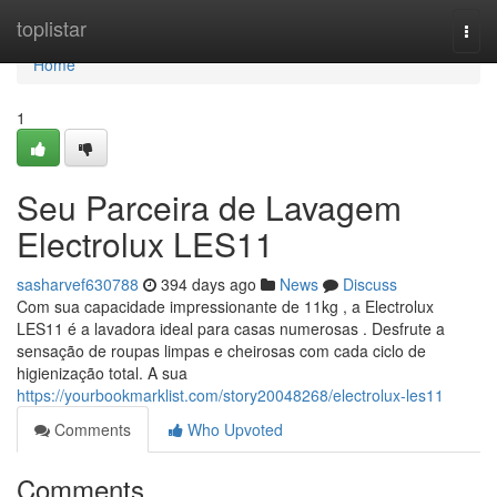
Home
toplistar
Togg
navi
Home
1
Seu Parceira de Lavagem
Electrolux LES11
sasharvef630788
394 days ago
News
Discuss
Com sua capacidade impressionante de 11kg , a Electrolux
LES11 é a lavadora ideal para casas numerosas . Desfrute a
sensação de roupas limpas e cheirosas com cada ciclo de
higienização total. A sua
https://yourbookmarklist.com/story20048268/electrolux-les11
Comments
Who Upvoted
Comments