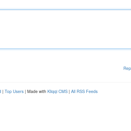
Rep
d
|
Top Users
| Made with
Kliqqi CMS
|
All RSS Feeds