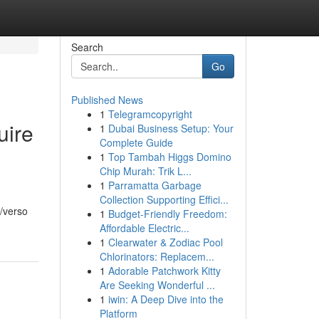
Search
Go
Published News
1
Telegramcopyright
uire
1
Dubai Business Setup: Your
Complete Guide
1
Top Tambah Higgs Domino
Chip Murah: Trik L...
1
Parramatta Garbage
Collection Supporting Effici...
o/verso
1
Budget-Friendly Freedom:
Affordable Electric...
1
Clearwater & Zodiac Pool
Chlorinators: Replacem...
1
Adorable Patchwork Kitty
Are Seeking Wonderful ...
1
iwin: A Deep Dive into the
Platform