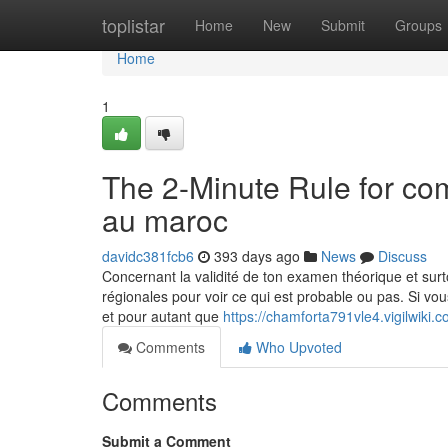
Home
toplistar
Home
New
Submit
Groups
Home
1
The 2-Minute Rule for co
au maroc
davidc381fcb6
393 days ago
News
Discuss
Concernant la validité de ton examen théorique et surtou
régionales pour voir ce qui est probable ou pas. Si v
et pour autant que
https://chamforta791vle4.vigilwiki.
Comments
Who Upvoted
Comments
Submit a Comment