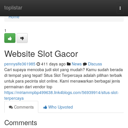
Home
toplistar
Togg
navi
Home
1
Website Slot Gacor
pennysife361985
411 days ago
News
Discuss
Cari supaya mencoba judi slot yang mudah? Kamu sudah berada
di tempat yang tepat! Situs Slot Terpercaya adalah pilihan terbaik
untuk para pecinta slot online. Kami menawarkan berbagai jenis
permainan dari vendor top
https://miriammpbp499638.link4blogs.com/56939914/situs-slot-
terpercaya
Comments
Who Upvoted
Comments