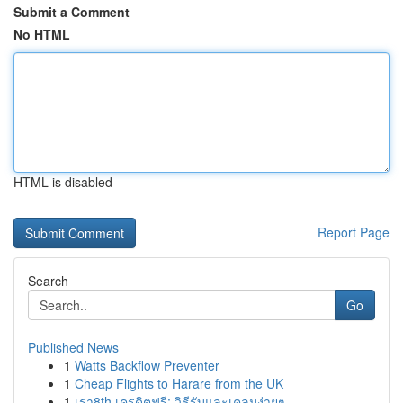
Submit a Comment
No HTML
HTML is disabled
Report Page
Search
Go
Published News
1
Watts Backflow Preventer
1
Cheap Flights to Harare from the UK
1
เรา8th เครดิตฟรี: วิธีรับและเคลมง่ายๆ