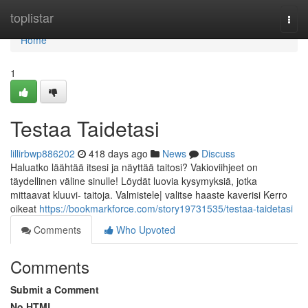
Home
toplistar
Togg
navi
Home
1
Testaa Taidetasi
lillirbwp886202
418 days ago
News
Discuss
Haluatko läähtää itsesi ja näyttää taitosi? Vakioviihjeet on
täydellinen väline sinulle! Löydät luovia kysymyksiä, jotka
mittaavat kluuvi- taitoja. Valmistele| valitse haaste kaverisi Kerro
oikeat
https://bookmarkforce.com/story19731535/testaa-taidetasi
Comments
Who Upvoted
Comments
Submit a Comment
No HTML