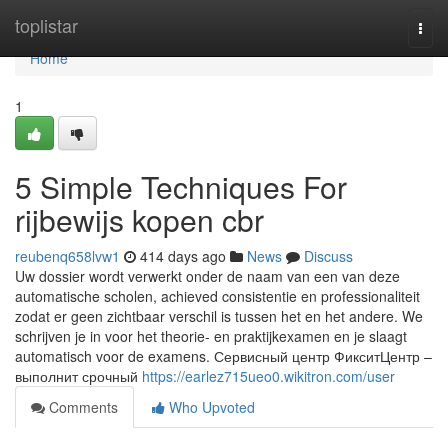
Home
toplistar
Togg
navi
Home
1
5 Simple Techniques For
rijbewijs kopen cbr
reubenq658lvw1
414 days ago
News
Discuss
Uw dossier wordt verwerkt onder de naam van een van deze
automatische scholen, achieved consistentie en professionaliteit
zodat er geen zichtbaar verschil is tussen het en het andere. We
schrijven je in voor het theorie- en praktijkexamen en je slaagt
automatisch voor de examens. Сервисный центр ФикситЦентр –
выполнит срочный
https://earlez715ueo0.wikitron.com/user
Comments
Who Upvoted