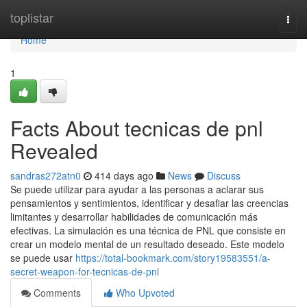
Home
toplistar
Togg
navi
Home
1
Facts About tecnicas de pnl
Revealed
sandras272atn0
414 days ago
News
Discuss
Se puede utilizar para ayudar a las personas a aclarar sus
pensamientos y sentimientos, identificar y desafiar las creencias
limitantes y desarrollar habilidades de comunicación más
efectivas. La simulación es una técnica de PNL que consiste en
crear un modelo mental de un resultado deseado. Este modelo
se puede usar
https://total-bookmark.com/story19583551/a-
secret-weapon-for-tecnicas-de-pnl
Comments
Who Upvoted