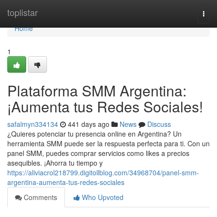
Home
toplistar
Togg
navi
Home
1
Plataforma SMM Argentina:
¡Aumenta tus Redes Sociales!
safalmyn334134
441 days ago
News
Discuss
¿Quieres potenciar tu presencia online en Argentina? Un
herramienta SMM puede ser la respuesta perfecta para ti. Con un
panel SMM, puedes comprar servicios como likes a precios
asequibles. ¡Ahorra tu tiempo y
https://aliviacrol218799.digitollblog.com/34968704/panel-smm-
argentina-aumenta-tus-redes-sociales
Comments
Who Upvoted