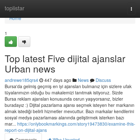
Home
toplistar
Togg
navi
Home
1
Top latest Five dijital ajanslar
Urban news
andrewe185qrs4
447 days ago
News
Discuss
Bursa'da gelmiş geçmiş en iyi ajansları bulmanız için sizlere ufak
tüyalarımızın olduğu bu makalemizi tanıtmak istiyoruz. Sizde
Bursa reklam ajansları konusunda osrun yaşıyorsanız, bizler
buradayız :) Dijital pazarlama ajansı seçmek isteyen her markanın
almak istediği belirli hizmetler mevcuttur. Bazı markalar kendilerini
sosyal medya pazarlaması alanında geliştirmek isterken bazı
mar...
https://onlybookmarkings.com/story19473830/examine-this-
report-on-dijital-ajans
Comments
Who Upvoted