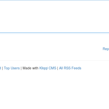
Rep
d
|
Top Users
| Made with
Kliqqi CMS
|
All RSS Feeds