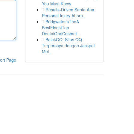
You Must Know
1
Results-Driven Santa Ana
Personal Injury Attorn...
1
Bridgwater'sTheA
BestFinestTop
DentalOralCosmet...
1
BalakQQ: Situs QQ
Terpercaya dengan Jackpot
Mel...
ort Page