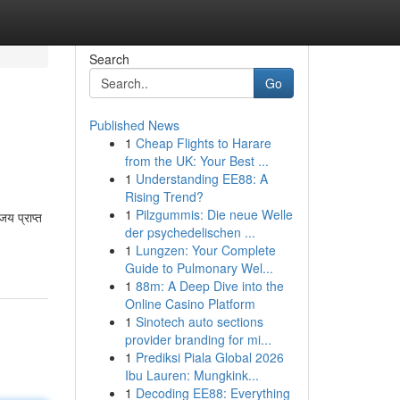
Search
Go
Published News
1
Cheap Flights to Harare
from the UK: Your Best ...
1
Understanding EE88: A
Rising Trend?
1
Pilzgummis: Die neue Welle
जय प्राप्त
der psychedelischen ...
1
Lungzen: Your Complete
Guide to Pulmonary Wel...
1
88m: A Deep Dive into the
Online Casino Platform
1
Sinotech auto sections
provider branding for mi...
1
Prediksi Piala Global 2026
Ibu Lauren: Mungkink...
1
Decoding EE88: Everything