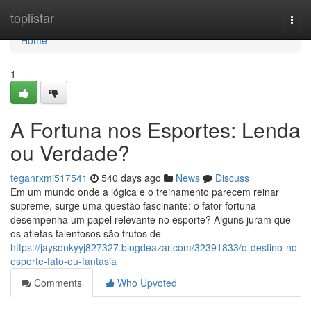
Home
toplistar
Togg
navi
Home
1
A Fortuna nos Esportes: Lenda
ou Verdade?
teganrxmi517541
540 days ago
News
Discuss
Em um mundo onde a lógica e o treinamento parecem reinar
supreme, surge uma questão fascinante: o fator fortuna
desempenha um papel relevante no esporte? Alguns juram que
os atletas talentosos são frutos de
https://jaysonkyyj827327.blogdeazar.com/32391833/o-destino-no-
esporte-fato-ou-fantasia
Comments
Who Upvoted