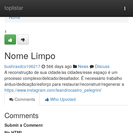
Home
toplistar
Togg
navi
Home
1
Nome Limpo
bushraxdcx106217
566 days ago
News
Discuss
A reconstrução de sua cidade/as cidades/esse espaço é um
processo complexo/delicado/desafiador. É necessário trabalho
árduo/dedicação/esforço para restaurar/reconstruir/regenerar a
https://www.instagram.com/leandrocastro_pelegrini/
Comments
Who Upvoted
Comments
Submit a Comment
No HTML