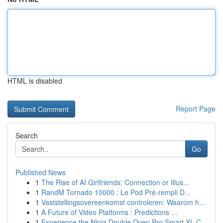
HTML is disabled
Report Page
Search
Go
Published News
1
The Rise of AI Girlfriends: Connection or Illus...
1
RandM Tornado 10000 : Le Pod Pré-rempli D...
1
Vaststellingsovereenkomst controleren: Waarom h...
1
A Future of Video Platforms : Predictions ...
1
Experience the Ninja Double Oven Pro Smart XL C...