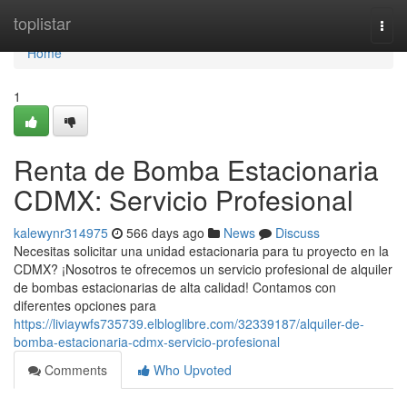
Home
toplistar
Togg
navi
Home
1
Renta de Bomba Estacionaria
CDMX: Servicio Profesional
kalewynr314975
566 days ago
News
Discuss
Necesitas solicitar una unidad estacionaria para tu proyecto en la
CDMX? ¡Nosotros te ofrecemos un servicio profesional de alquiler
de bombas estacionarias de alta calidad! Contamos con
diferentes opciones para
https://liviaywfs735739.elbloglibre.com/32339187/alquiler-de-
bomba-estacionaria-cdmx-servicio-profesional
Comments
Who Upvoted