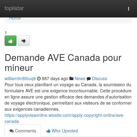
Home
toplistar
Togg
navi
Home
1
Demande AVE Canada pour
mineur
william9n8t0uq8
887 days ago
News
Discuss
Pour tous ceux planifiant un voyage au Canada, la soumission du
formulaire AVE est une exigence incontournable. Cette procédure
en ligne assure une gestion efficace des demandes d'autorisation
de voyage électronique, permettant aux visiteurs de se conformer
aux exigences canadiennes.
https://applyvisaonline.wixsite.com/apply-copyright-online/ave-
canada
Comments
Who Upvoted