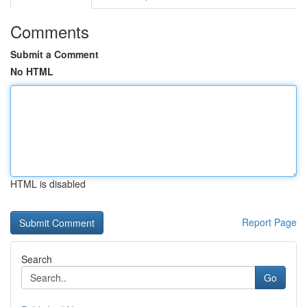
Comments
Submit a Comment
No HTML
HTML is disabled
Report Page
Search
Go